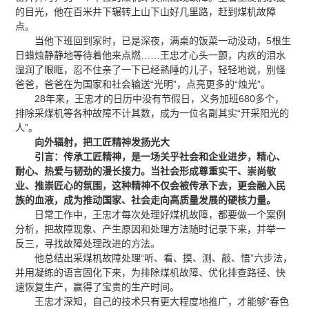
的目光，他在百米井下辗转上山下山好几里路，赶到煤机故障
点。
当他下班回到家时，已是深夜，满桌的饭菜一动没动，5根生
日蜡烛静静地等待着他来点燃……王忠才心头一颤，内疚的泪水
湿润了眼眶，忍不住亲了一下已经熟睡的儿子，轻轻地说，别怪
爸爸，爸爸在为国家和社会输送“光明”，点亮更多的“烛光”。
28年来，王忠才的日历中没有节假日，义务加班680多个，
排除采煤机等各种故障不计其数，成为一位名副其实“开采阳光的
人”。
向外辐射，把工匠精神发扬光大
引言：
传承工匠精神，是一场关乎社会和企业进步，精心、
耐心、热爱与韧劲的漫长接力。当社会形成尊重实干、崇尚敬
业、推崇匠心的氛围，这种精神不仅会被传承下去，更会融入民
族的血液，成为推动国家、社会走向高质量发展的硬核力量。
日常工作中，王忠才每次处理好煤机故障，都要做一个案例
分析，把故障现象、产生原因和处理方法随时记录下来，并举一
反三，寻找故障处理改进的方法。
他总结出采煤机故障处理“听、看、摸、测、敲、悟”六步法，
并用凝练的语言固化下来，为排除煤机故障、优化排查路径、快
速恢复生产，赢得了宝贵的生产时间。
王忠才深知，自己的技术只有更大程度地推广，才能够“春色