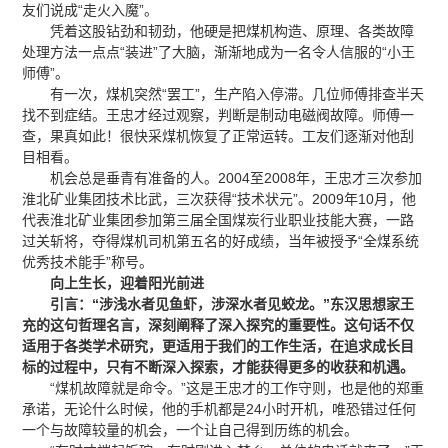
友们说成“走火入魔”。
凭着这股钻劲和韧劲，他硬是把煤机构造、原理、各类故障
处理方法一点点“装进”了大脑，渐渐地成为一名令人信服的“小王
师傅”。
有一次，煤机突然“罢工”，生产陷入停滞。几位师傅排查半天
找不到症结。王忠才经过观察，判断是制动电磁阀故障。师傅一
查，果真如此！很快采煤机恢复了正常运转。工友们逐渐对他刮
目相看。
机会总是垂青有准备的人。2004至2008年，王忠才三次参加
淮北矿业集团技术比武，三次获得“技术状元”。2009年10月，他
代表淮北矿业集团参加第三届全国煤炭行业职业技能大赛，一路
过关斩将，夺得煤机司机第五名的好成绩，当年被授予“全煤系统
优秀技术能手”称号。
向上生长，迎着阳光前进
引言：
“涉浅水者见鱼虾，涉深水者见蛟龙。”东汉思想家王
充的这句哲理名言，深刻阐释了深入探究的重要性。这句话不仅
适用于各类学术研究，更适用于我们的工作生活，在追求成长目
标的过程中，只有不断深入探索，才能获得更多的收获和机遇。
“煤机故障就是命令。”这是王忠才的工作守则，也是他的郑重
承诺，无论什么时候，他的手机都是24小时开机，唯恐错过任何
一个与故障较量的机会，一个让自己得到历练的机会。