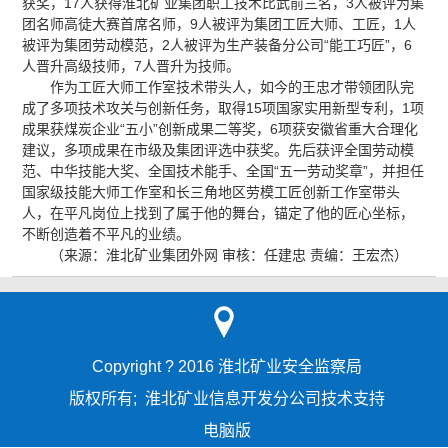
获奖，17人获得淮北矿业集团职工技术比武前三名，3人被评为集
团名师高徒大赛首席名师，9人被评为集团工匠大师、工匠，1人
被评为集团劳动模范，2人被评为生产装备分公司“能工巧匠”，6
人晋升高级技师，7人晋升为技师。
作为工匠大师工作室技术带头人，如今的王忠才带领团队完
成了多项技术攻关与创新任务，取得15项国家实用新型专利，1项
成果获煤炭企业“五小”创新成果二等奖，6项获安徽省重大合理化
建议，多项成果在市级及集团评选中获奖。先后获评全国劳动模
范、中华技能大奖、全国技术能手、全国“五一劳动奖章”，并担任
国家级技能大师工作室和长三角地区劳模工匠创新工作室带头
人，在平凡岗位上找到了属于他的舞台，锚定了他的匠心坐标，
不断创造着不平凡的业绩。
（来源：淮北矿业集团外网 审核：任建忠 责编：王宏杰）
Copyright ? 2016 淮北矿业安全监察局
版权所有; 淮北矿业信息开发分公司技术支持
电脑版