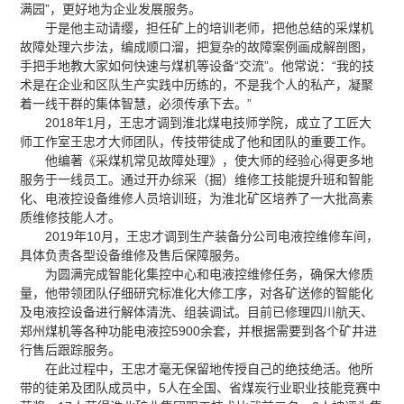
满园”，更好地为企业发展服务。
于是他主动请缨，担任矿上的培训老师，把他总结的采煤机
故障处理六步法，编成顺口溜，把复杂的故障案例画成解剖图，
手把手地教大家如何快速与煤机等设备“交流”。他常说：“我的技
术是在企业和区队生产实践中历练的，不是我个人的私产，凝聚
着一线干群的集体智慧，必须传承下去。”
2018年1月，王忠才调到淮北煤电技师学院，成立了工匠大
师工作室王忠才大师团队，传技带徒成了他和团队的重要工作。
他编著《采煤机常见故障处理》，使大师的经验心得更多地
服务于一线员工。通过开办综采（掘）维修工技能提升班和智能
化、电液控设备维修人员培训班，为淮北矿区培养了一大批高素
质维修技能人才。
2019年10月，王忠才调到生产装备分公司电液控维修车间，
具体负责各型设备维修及售后保障服务。
为圆满完成智能化集控中心和电液控维修任务，确保大修质
量，他带领团队仔细研究标准化大修工序，对各矿送修的智能化
及电液控设备进行解体清洗、组装调试。目前已修理四川航天、
郑州煤机等各种功能电液控5900余套，并根据需要到各个矿井进
行售后跟踪服务。
在此过程中，王忠才毫无保留地传授自己的绝技绝活。他所
带的徒弟及团队成员中，5人在全国、省煤炭行业职业技能竞赛中