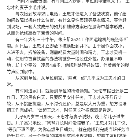
“有时才端起饭碗，有时刚进入梦乡，单位的电话就来了。”王
忠才的妻子李毛井说。
每次接到故障求助电话，王忠才便进入了备战状态，他仔细
询问故障煤机在什么位置、有什么显性表现等基本情况，等他赶
到现场，一套大致成形的预判和维修方案已在脑海中基本形成，
从而为抢修赢得了宝贵的时间。
有一年大年三十中午，朱庄矿3524工作面运输机的底链条断
裂。闻讯后，王忠才立即放下碗筷赶到井下。由于操作面狭小，
人进不去，拆除设备，则需耗费大量时间和精力。王忠才灵机一
动，使用竹笆穿铁丝的办法将链条一段段往外拉。办法虽不咋
地，却十分奏效。凌晨4点多，他顺利处理好故障，伴着新年的爆
竹声回到家中。
从家到单位，从单位到家，“两点一线”几乎成为王忠才的日
常。
有时刚进家门，就接到单位的抢修通知。“无论节假日还是工
作日，无论黑夜白天，只要区里安排任务，王忠才从不斤斤计
较，从不挑肥拣瘦，从不讨价还价，总是以大局为重，想方设法
把工作完成好。”谈起王忠才，时任区长孙振保满是肯定。
儿子5周岁生日那天，王忠才与妻子说好，晚上给儿子过生
日。儿子高兴地说：“爸爸好长时间没陪我了。”王忠才对儿子说：
“等我下班回家，为你点燃生日蜡烛。”就在他顺利完成当班任务准
备升井时，另一个单位的煤机却突然出现故障。望着工友们求援