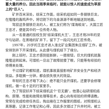
蓄大量的养分。因此当雨季来临时，就能以惊人的速度成为草原
上的“巨人”。
矿井百米深处，综采工作面，综采机组如同一条钢铁巨龙，
在隆隆的轰鸣声中，将切割下的乌金源源不断地输送到地面。
驾驭这条钢铁巨龙的人，被工友们称为“煤海蛟龙”。大国工匠
王忠才，便是其中的一位传奇人物。
从一名普通的技校生到“综采煤机大王”，王忠才用28年的坚
守与钻研，在黑暗的矿井下，留下了一段闪光的工匠传奇。
1997年，20岁的王忠才进入淮北矿业集团朱庄煤矿工作，被
安排到井下开采煤机。从此便与煤机结下了缘分。
刚上班时，王忠才感到挺新鲜，一摁按钮，巨大的煤机就轰
隆隆运转起来。可煤机一旦出了故障就傻了眼，只能等有经验的
师傅来处理。
干过煤矿的都知道，煤机事故直接影响矿井安全生产和经济
效益。多耽搁一分钟，都会损失很大的效益。
年轻的王忠才暗下决心：绝不能只会开煤机，还要学会修理
煤机，做一名十足的行家里手。
为了驾驭好井下综采煤机这个“巨无霸”，他潜心钻研煤机结
构、原理、性能和故障处理等技术，虚心向有经验的师傅请教。
常常在完成检修任务后，掏出掖在工作服里的图纸，对照煤机认
真琢磨，记录工作笔记和心得，因此多次错过了升井时间，被工