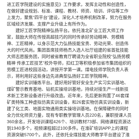
进工匠学院建设的实施意见》工作要求，发挥主动性和创造性，
在做好建设规划、标准、课程、教材、师资、培训、评估等工作
上发力，聚焦“四平台”建设，深化人才培养机制改革，努力在服务
区域经济发展、支撑产业升级上有所作为。
建好工匠学院精神弘扬平台。依托淮北矿业工匠大师工作
室，鼓励大师在传授高超技巧的同时传承好劳动精神、劳模精
神、工匠精神，以身示范大力弘扬技能宝贵、劳动光荣、创造伟
大的时代风尚。集团首席技师杨杰入选人社厅组建的省首批技能
大师志愿服务团，同时被省教育厅聘请为全省职业院校“弘扬劳模
精神 传承工匠技艺”校外导师，扣红卫等积极参加省市集团组织的
劳模工匠进校园活动，讲授开学第一课。煤电技师学院负责人表
示，将利用好这些身边先进典型弘扬好工匠学院精神。
建好实训锤炼平台。建好用好管好安全生产实习实训基地、
煤矿警示教育基地、钻机实操培训基地，持续对接生产一线新技
术新工艺新设备进行升级改造。近年来，先后更新购置了46套煤
矿类特殊工种虚拟仿真实训设备，和26套实物仿真实训设备，新
建了化工类、地面实物通用类实操培训基地。在保障硬件的同时
全力优化师资力量，现有专职教学管理人员220名，兼职授课人员
360余名，开发培训课程426个、培训教材73部、网络课程资源达
到1940多个，视频课程超过100多件。在淮矿培训APP上的课程
资源突破5700个。此外，还依托全煤技能大师教学平台建设了淮