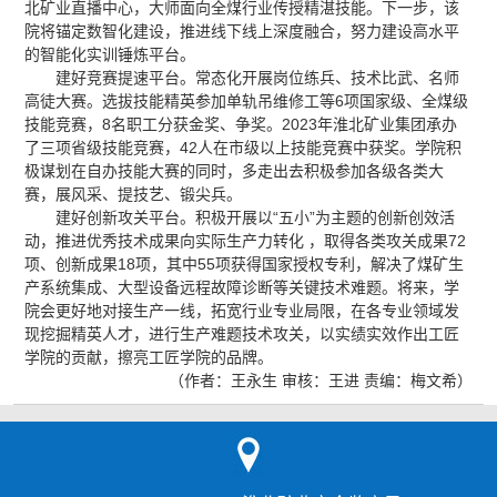
北矿业直播中心，大师面向全煤行业传授精湛技能。下一步，该
院将锚定数智化建设，推进线下线上深度融合，努力建设高水平
的智能化实训锤炼平台。
建好竞赛提速平台。常态化开展岗位练兵、技术比武、名师
高徒大赛。选拔技能精英参加单轨吊维修工等6项国家级、全煤级
技能竞赛，8名职工分获金奖、争奖。2023年淮北矿业集团承办
了三项省级技能竞赛，42人在市级以上技能竞赛中获奖。学院积
极谋划在自办技能大赛的同时，多走出去积极参加各级各类大
赛，展风采、提技艺、锻尖兵。
建好创新攻关平台。积极开展以“五小”为主题的创新创效活
动，推进优秀技术成果向实际生产力转化 ，取得各类攻关成果72
项、创新成果18项，其中55项获得国家授权专利，解决了煤矿生
产系统集成、大型设备远程故障诊断等关键技术难题。将来，学
院会更好地对接生产一线，拓宽行业专业局限，在各专业领域发
现挖掘精英人才，进行生产难题技术攻关，以实绩实效作出工匠
学院的贡献，擦亮工匠学院的品牌。
（作者：王永生 审核：王进 责编：梅文希）